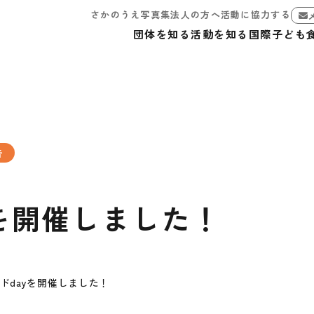
さかのうえ写真集
法人の方へ
活動に協力する
団体を知る
活動を知る
国際子ども
告
yを開催しました！
ンドdayを開催しました！