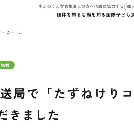
さかのうえ写真集
法人の方へ
活動に協力する
団体を知る
活動を知る
国際子ども
ヒー」...
ア掲載
放送局で「たずねけり
だきました