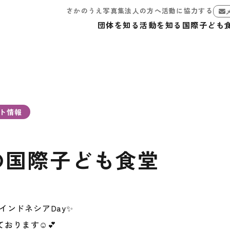
さかのうえ写真集
法人の方へ
活動に協力する
団体を知る
活動を知る
国際子ども
ト情報
月の国際子ども食堂
堂インドネシアDay✨
おります☺️💕