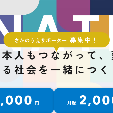
NAT
募集中！
さかのうえサポーター
日本人もつながって、
える社会を一緒につく
1,000
2,00
円
月額