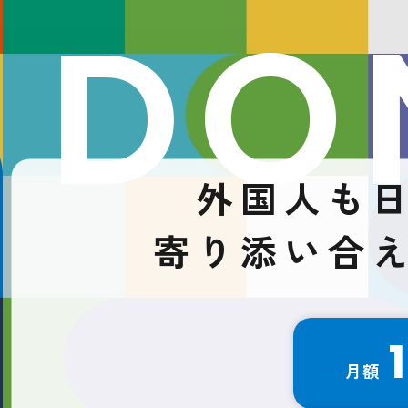
DO
外国人も
寄り添い合
月額