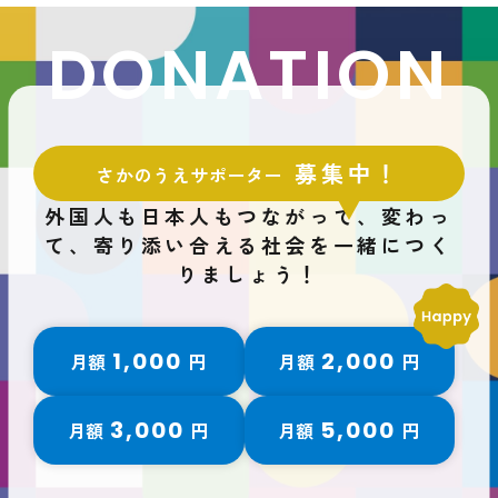
DONATION
募集中！
さかのうえサポーター
外国人も日本人もつながって、変わっ
て、
寄り添い合える社会を一緒につく
りましょう！
1,000
2,000
月額
円
月額
円
3,000
5,000
月額
円
月額
円